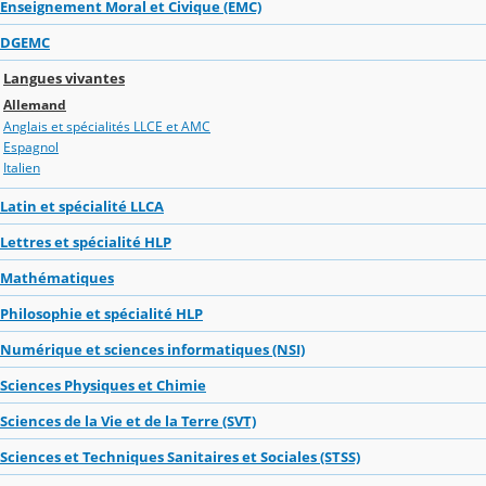
Enseignement Moral et Civique (EMC)
DGEMC
Langues vivantes
Allemand
Anglais et spécialités LLCE et AMC
Espagnol
Italien
Latin et spécialité LLCA
Lettres et spécialité HLP
Mathématiques
Philosophie et spécialité HLP
Numérique et sciences informatiques (NSI)
Sciences Physiques et Chimie
Sciences de la Vie et de la Terre (SVT)
Sciences et Techniques Sanitaires et Sociales (STSS)