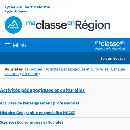
Panneau de gestion des cookies
Lycée Philibert Delorme
Menu de la rubrique
Contenu
L'Isle-d'Abeau
MENU
Se connecter
Vous êtes ici :
Accueil
›
Activités pédagogiques et culturelles
›
Langues
vivantes
›
Allemand
›
Activités pédagogiques et culturelles
Activités de l'enseignement professionnel
Histoire-Géographie et spécialité HGGSP
Sciences Economiques et Sociales