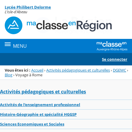
Panneau de gestion des cookies
Lycée Philibert Delorme
Menu de la rubrique
Contenu
L'Isle-d'Abeau
MENU
Se connecter
Vous êtes ici :
Accueil
›
Activités pédagogiques et culturelles
›
DGEMC
›
Blog
›
Voyage à Rome
Activités pédagogiques et culturelles
Activités de l'enseignement professionnel
Histoire-Géographie et spécialité HGGSP
Sciences Economiques et Sociales