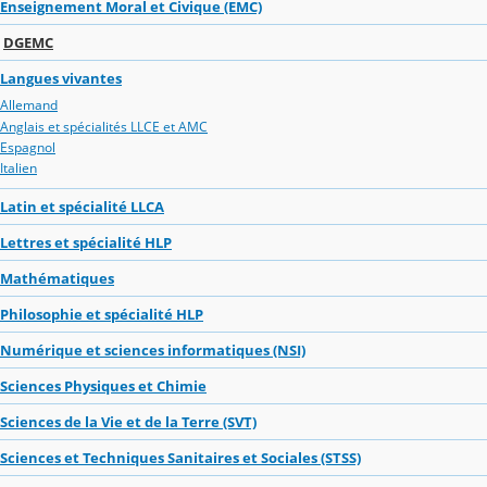
Enseignement Moral et Civique (EMC)
DGEMC
Langues vivantes
Allemand
Anglais et spécialités LLCE et AMC
Espagnol
Italien
Latin et spécialité LLCA
Lettres et spécialité HLP
Mathématiques
Philosophie et spécialité HLP
Numérique et sciences informatiques (NSI)
Sciences Physiques et Chimie
Sciences de la Vie et de la Terre (SVT)
Sciences et Techniques Sanitaires et Sociales (STSS)