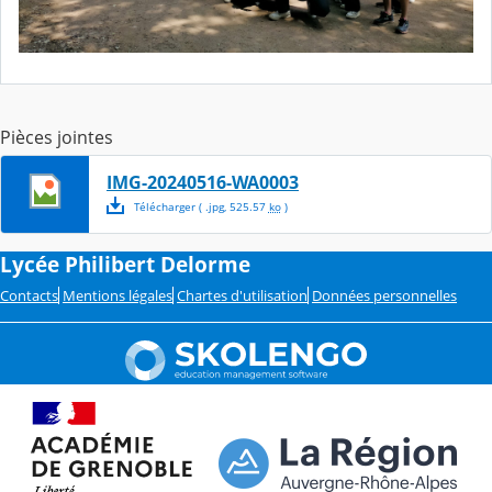
Pièces jointes
IMG-20240516-WA0003
Télécharger
( .
jpg
,
525.57
ko
)
Lycée Philibert Delorme
Contacts
Mentions légales
Chartes d'utilisation
Données personnelles