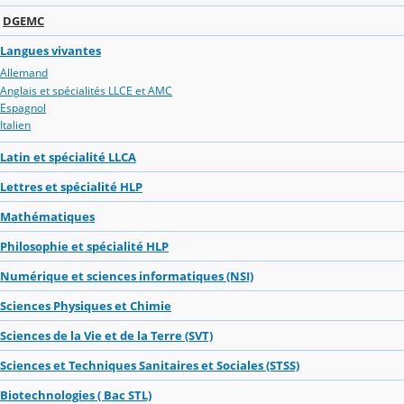
DGEMC
Langues vivantes
Allemand
Anglais et spécialités LLCE et AMC
Espagnol
Italien
Latin et spécialité LLCA
Lettres et spécialité HLP
Mathématiques
Philosophie et spécialité HLP
Numérique et sciences informatiques (NSI)
Sciences Physiques et Chimie
Sciences de la Vie et de la Terre (SVT)
Sciences et Techniques Sanitaires et Sociales (STSS)
Biotechnologies ( Bac STL)