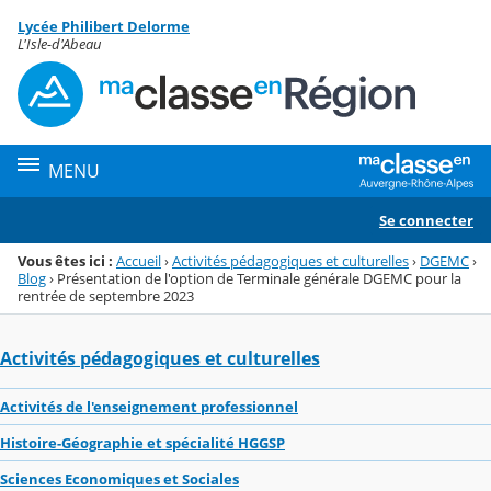
Panneau de gestion des cookies
Lycée Philibert Delorme
Menu de la rubrique
Contenu
L'Isle-d'Abeau
MENU
Se connecter
Vous êtes ici :
Accueil
›
Activités pédagogiques et culturelles
›
DGEMC
›
Blog
›
Présentation de l'option de Terminale générale DGEMC pour la
rentrée de septembre 2023
Activités pédagogiques et culturelles
Activités de l'enseignement professionnel
Histoire-Géographie et spécialité HGGSP
Sciences Economiques et Sociales