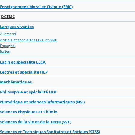
Enseignement Moral et Civique (EMC)
DGEMC
Langues vivantes
Allemand
Anglais et spécialités LLCE et AMC
Espagnol
Italien
Latin et spécialité LLCA
Lettres et spécialité HLP
Mathématiques
Philosophie et spécialité HLP
Numérique et sciences informatiques (NSI)
Sciences Physiques et Chimie
Sciences de la Vie et de la Terre (SVT)
Sciences et Techniques Sanitaires et Sociales (STSS)