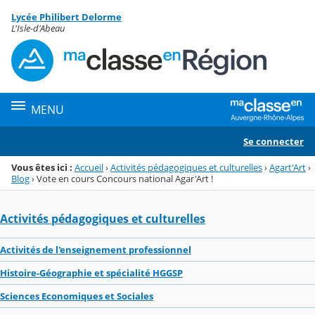
Panneau de gestion des cookies
Lycée Philibert Delorme
Menu de la rubrique
Contenu
L'Isle-d'Abeau
MENU
Se connecter
Vous êtes ici :
Accueil
›
Activités pédagogiques et culturelles
›
Agart'Art
›
Blog
›
Vote en cours Concours national Agar'Art !
Activités pédagogiques et culturelles
Activités de l'enseignement professionnel
Histoire-Géographie et spécialité HGGSP
Sciences Economiques et Sociales