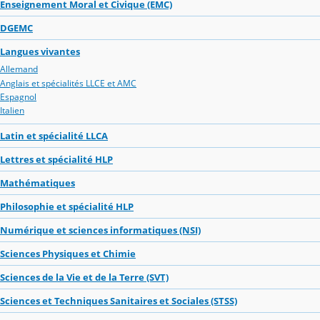
Enseignement Moral et Civique (EMC)
DGEMC
Langues vivantes
Allemand
Anglais et spécialités LLCE et AMC
Espagnol
Italien
Latin et spécialité LLCA
Lettres et spécialité HLP
Mathématiques
Philosophie et spécialité HLP
Numérique et sciences informatiques (NSI)
Sciences Physiques et Chimie
Sciences de la Vie et de la Terre (SVT)
Sciences et Techniques Sanitaires et Sociales (STSS)