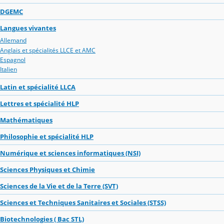
DGEMC
Langues vivantes
Allemand
Anglais et spécialités LLCE et AMC
Espagnol
Italien
Latin et spécialité LLCA
Lettres et spécialité HLP
Mathématiques
Philosophie et spécialité HLP
Numérique et sciences informatiques (NSI)
Sciences Physiques et Chimie
Sciences de la Vie et de la Terre (SVT)
Sciences et Techniques Sanitaires et Sociales (STSS)
Biotechnologies ( Bac STL)