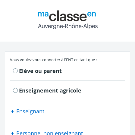
Return to the authe
S'authentifier en tant que
Vous voulez vous connecter à l'ENT en tant que :
Elève ou parent
Enseignement agricole
Enseignant
Personnel non enseignant