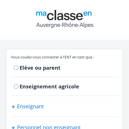
Return to the authe
S'authentifier en tant que
Vous voulez vous connecter à l'ENT en tant que :
Elève ou parent
Enseignement agricole
Enseignant
Personnel non enseignant