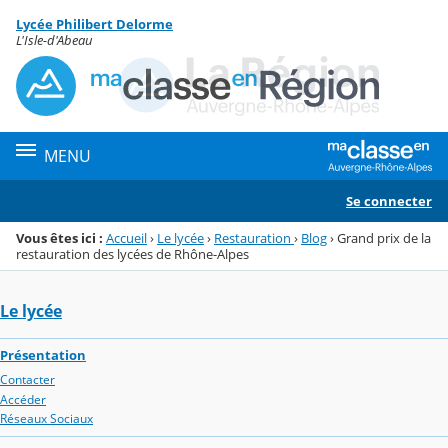
Panneau de gestion des cookies
Lycée Philibert Delorme
Menu de la rubrique
Contenu
L'Isle-d'Abeau
MENU
Se connecter
Vous êtes ici :
Accueil
›
Le lycée
›
Restauration
›
Blog
›
Grand prix de la
restauration des lycées de Rhône-Alpes
Le lycée
Présentation
Contacter
Accéder
Réseaux Sociaux