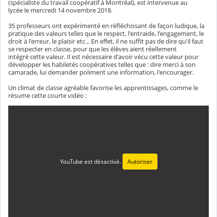
(spécialiste du travail coopératif à Montréal), est intervenue au
lycée le mercredi 14 novembre 2018.
35 professeurs ont expérimenté en réfléchissant de façon ludique, la
pratique des valeurs telles que le respect, l'entraide, l'engagement, le
droit à l'erreur, le plaisir etc... En effet, il ne suffit pas de dire qu'il faut
se respecter en classe, pour que les élèves aient réellement
intégré cette valeur. Il est nécessaire d'avoir vécu cette valeur pour
développer les habiletés coopératives telles que : dire merci à son
camarade, lui demander poliment une information, l'encourager.
Un climat de classe agréable favorise les apprentissages, comme le
résume cette courte vidéo :
YouTube est désactivé.
Autoriser