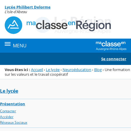
Panneau de gestion des cookies
Lycée Philibert Delorme
Menu de la rubrique
Contenu
L'Isle-d'Abeau
MENU
Se connecter
Vous êtes ici :
Accueil
›
Le lycée
›
Neuroéducation
›
Blog
›
Une formation
sur les valeurs et le travail coopératif
Le lycée
Présentation
Contacter
Accéder
Réseaux Sociaux