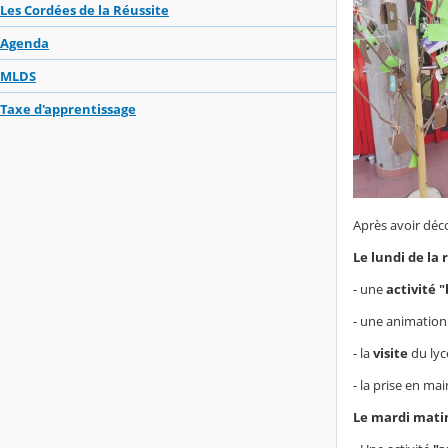
Les Cordées de la Réussite
Agenda
MLDS
Taxe d'apprentissage
Après avoir déco
Le lundi de la 
- une
activité "
- une animation
- la
visite
du lyc
- la prise en ma
Le mardi matin