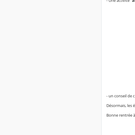
- Une activité
"a
- un conseil de 
Désormais, les 
Bonne rentrée à