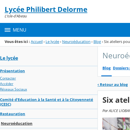
Panneau de gestion des cookies
Lycée Philibert Delorme
Menu de la rubrique
Contenu
L'Isle-d'Abeau
MENU
Vous êtes ici :
Accueil
›
Le lycée
›
Neuroéducation
›
Blog
›
Six ateliers pou
Neuroé
Le lycée
Blog
Dossiers
Présentation
Contacter
Accéder
‹
Retour au blog
Réseaux Sociaux
Six ate
Comité d'Education à la Santé et à la Citoyenneté
(CESC)
Par ALICE LIOBAR
Restauration
Neuroéducation