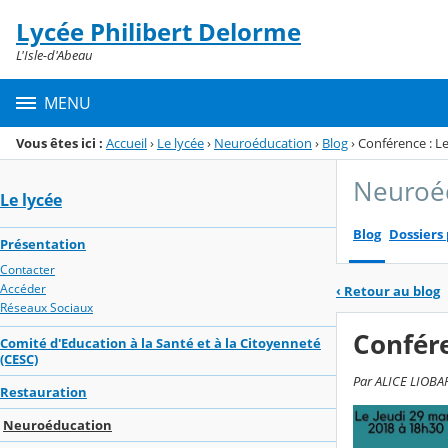
Panneau de gestion des cookies
Lycée Philibert Delorme
Menu de la rubrique
Contenu
L'Isle-d'Abeau
MENU
Vous êtes ici :
Accueil
›
Le lycée
›
Neuroéducation
›
Blog
›
Conférence : Le
Neuroé
Le lycée
Blog
Dossiers
Présentation
Contacter
Accéder
‹
Retour au blog
Réseaux Sociaux
Confére
Comité d'Education à la Santé et à la Citoyenneté
(CESC)
Par ALICE LIOBAR
Restauration
Neuroéducation