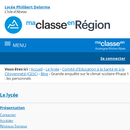
Panneau de gestion des cookies
Lycée Philibert Delorme
Menu de la rubrique
Contenu
L'Isle-d'Abeau
MENU
Se connecter
Vous êtes ici :
Accueil
›
Le lycée
›
Comité d'Education à la Santé et à la
Citoyenneté (CESC)
›
Blog
›
Grande enquête sur le climat scolaire Phase 1
: les personnels
Le lycée
Présentation
Contacter
Accéder
Réseaux Sociaux