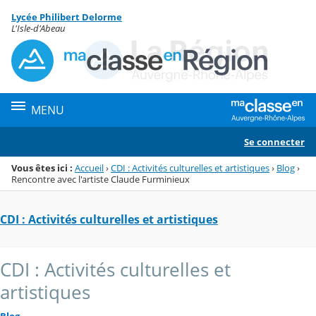
Panneau de gestion des cookies
Lycée Philibert Delorme
Menu de la rubrique
Contenu
L'Isle-d'Abeau
MENU
Se connecter
Vous êtes ici :
Accueil
›
CDI : Activités culturelles et artistiques
›
Blog
›
Rencontre avec l'artiste Claude Furminieux
CDI : Activités culturelles et artistiques
CDI : Activités culturelles et
artistiques