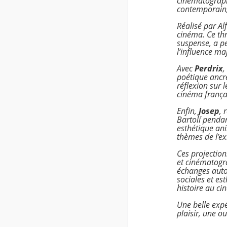
cinématographi
contemporain, 
Réalisé par
Al
cinéma. Ce thr
suspense, a p
l’influence ma
Avec
Perdrix
,
poétique ancré
réflexion sur 
cinéma frança
Enfin,
Josep
, 
Bartolí pendan
esthétique anim
thèmes de l’ex
Ces projections
et cinématogra
échanges autou
sociales et es
histoire au ci
Une belle expé
plaisir, une o