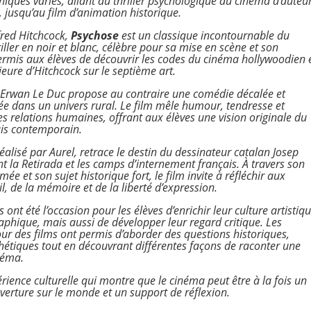
ques variés, allant du thriller psychologique au cinéma d’auteu
jusqu’au film d’animation historique.
fred Hitchcock
,
Psychose
est un classique incontournable du
iller en noir et blanc, célèbre pour sa mise en scène et son
ermis aux élèves de découvrir les codes du cinéma hollywoodien 
jeure d’Hitchcock sur le septième art.
Erwan Le Duc
propose au contraire une comédie décalée et
e dans un univers rural. Le film mêle humour, tendresse et
les relations humaines, offrant aux élèves une vision originale du
is contemporain.
réalisé par
Aurel
, retrace le destin du dessinateur catalan Josep
t la Retirada et les camps d’internement français. À travers son
ée et son sujet historique fort, le film invite à réfléchir aux
il, de la mémoire et de la liberté d’expression.
 ont été l’occasion pour les élèves d’enrichir leur culture artistiq
phique, mais aussi de développer leur regard critique. Les
r des films ont permis d’aborder des questions historiques,
thétiques tout en découvrant différentes façons de raconter une
néma.
rience culturelle qui montre que le cinéma peut être à la fois un
uverture sur le monde et un support de réflexion.