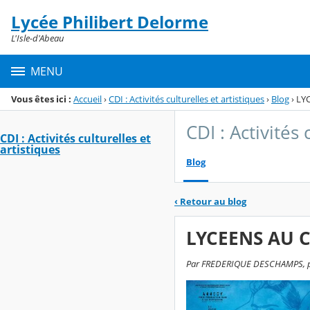
Panneau de gestion des cookies
Lycée Philibert Delorme
Menu de la rubrique
Contenu
L'Isle-d'Abeau
MENU
Vous êtes ici :
Accueil
›
CDI : Activités culturelles et artistiques
›
Blog
›
LYC
CDI : Activités 
CDI : Activités culturelles et
artistiques
Blog
‹
Retour au blog
LYCEENS AU C
Par FREDERIQUE DESCHAMPS, publ