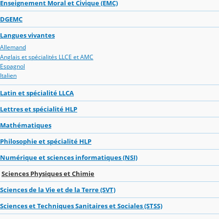
Enseignement Moral et Civique (EMC)
DGEMC
Langues vivantes
Allemand
Anglais et spécialités LLCE et AMC
Espagnol
Italien
Latin et spécialité LLCA
Lettres et spécialité HLP
Mathématiques
Philosophie et spécialité HLP
Numérique et sciences informatiques (NSI)
Sciences Physiques et Chimie
Sciences de la Vie et de la Terre (SVT)
Sciences et Techniques Sanitaires et Sociales (STSS)