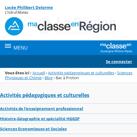
Panneau de gestion des cookies
Lycée Philibert Delorme
Menu de la rubrique
Contenu
L'Isle-d'Abeau
MENU
Se connecter
Vous êtes ici :
Accueil
›
Activités pédagogiques et culturelles
›
Sciences
Physiques et Chimie
›
Blog
›
Bac à Proton
Activités pédagogiques et culturelles
Activités de l'enseignement professionnel
Histoire-Géographie et spécialité HGGSP
Sciences Economiques et Sociales