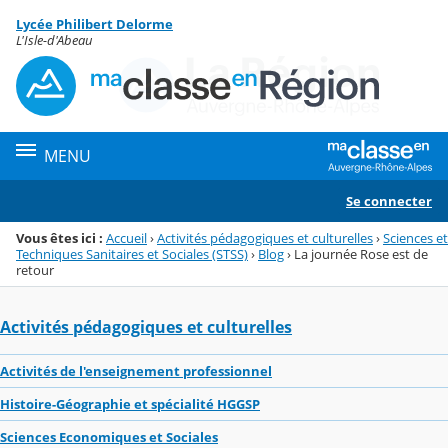
Panneau de gestion des cookies
Lycée Philibert Delorme
Menu de la rubrique
Contenu
L'Isle-d'Abeau
MENU
Se connecter
Vous êtes ici :
Accueil
›
Activités pédagogiques et culturelles
›
Sciences et
Techniques Sanitaires et Sociales (STSS)
›
Blog
›
La journée Rose est de
retour
Activités pédagogiques et culturelles
Activités de l'enseignement professionnel
Histoire-Géographie et spécialité HGGSP
Sciences Economiques et Sociales