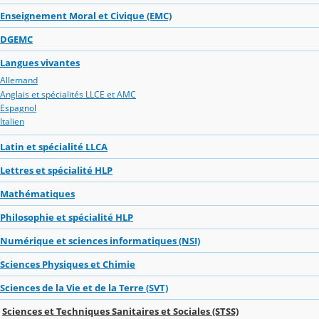
Enseignement Moral et Civique (EMC)
DGEMC
Langues vivantes
Allemand
Anglais et spécialités LLCE et AMC
Espagnol
Italien
Latin et spécialité LLCA
Lettres et spécialité HLP
Mathématiques
Philosophie et spécialité HLP
Numérique et sciences informatiques (NSI)
Sciences Physiques et Chimie
Sciences de la Vie et de la Terre (SVT)
Sciences et Techniques Sanitaires et Sociales (STSS)