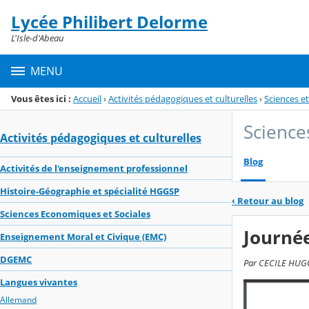
Panneau de gestion des cookies
Lycée Philibert Delorme
Menu de la rubrique
Contenu
L'Isle-d'Abeau
MENU
Vous êtes ici :
Accueil
›
Activités pédagogiques et culturelles
›
Sciences et
Sciences
Activités pédagogiques et culturelles
Blog
Activités de l'enseignement professionnel
Histoire-Géographie et spécialité HGGSP
‹
Retour au blog
Sciences Economiques et Sociales
Journée
Enseignement Moral et Civique (EMC)
DGEMC
Par CECILE HUGON,
Langues vivantes
Allemand