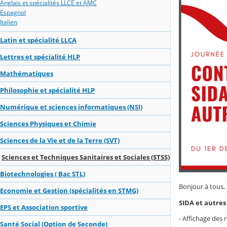
Anglais et spécialités LLCE et AMC
Espagnol
Italien
Latin et spécialité LLCA
Lettres et spécialité HLP
Mathématiques
Philosophie et spécialité HLP
Numérique et sciences informatiques (NSI)
Sciences Physiques et Chimie
Sciences de la Vie et de la Terre (SVT)
Sciences et Techniques Sanitaires et Sociales (STSS)
Biotechnologies ( Bac STL)
Bonjour à tous,
Economie et Gestion (spécialités en STMG)
SIDA et autres 
EPS et Association sportive
- Affichage des 
Santé Social (Option de Seconde)