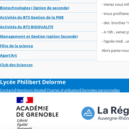
- Venez vous inf
Biotechnologies ( Option de seconde)
- Vous profitere
Activités du BTS Gestion de la PME
- des broches "
Activités du BTS BIOQUALITE
- A 10h , venez 
Management et Gestion (option Seconde)
- l'après midi ,
Fête de la science
Alors parez-vou
Agart'Art
Club des Sciences
Lycée Philibert Delorme
Contacts
Mentions légales
Chartes d'utilisation
Données personnelles