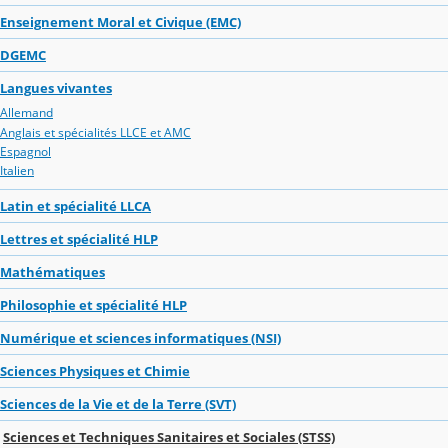
Enseignement Moral et Civique (EMC)
DGEMC
Langues vivantes
Allemand
Anglais et spécialités LLCE et AMC
Espagnol
Italien
Latin et spécialité LLCA
Lettres et spécialité HLP
Mathématiques
Philosophie et spécialité HLP
Numérique et sciences informatiques (NSI)
Sciences Physiques et Chimie
Sciences de la Vie et de la Terre (SVT)
Sciences et Techniques Sanitaires et Sociales (STSS)