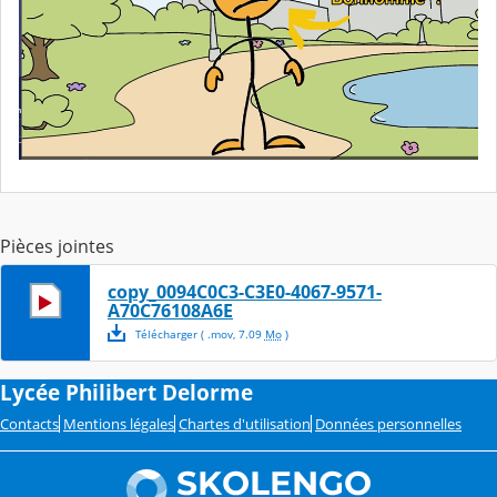
Pièces jointes
copy_0094C0C3-C3E0-4067-9571-
A70C76108A6E
Télécharger
( .
mov
,
7.09
Mo
)
Lycée Philibert Delorme
Contacts
Mentions légales
Chartes d'utilisation
Données personnelles