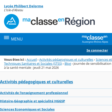
Panneau de gestion des cookies
Lycée Philibert Delorme
Menu de la rubrique
Contenu
L'Isle-d'Abeau
MENU
Se connecter
Vous êtes ici :
Accueil
›
Activités pédagogiques et culturelles
›
Sciences et
Techniques Sanitaires et Sociales (STSS)
›
Blog
›
Journée de sensibilisation
à la santé mentale : jeudi 21 mai 2026
Activités pédagogiques et culturelles
Activités de l'enseignement professionnel
Histoire-Géographie et spécialité HGGSP
Sciences Economiques et Sociales