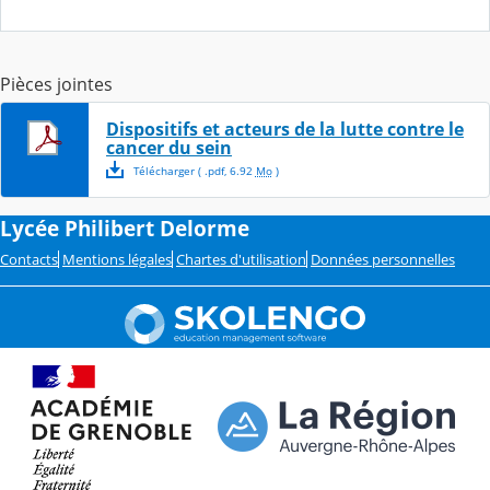
Pièces jointes
Dispositifs et acteurs de la lutte contre le
cancer du sein
Télécharger
( .
pdf
,
6.92
Mo
)
Lycée Philibert Delorme
Contacts
Mentions légales
Chartes d'utilisation
Données personnelles