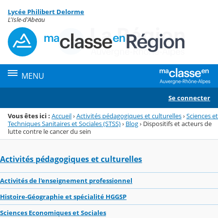
Panneau de gestion des cookies
Lycée Philibert Delorme
Menu de la rubrique
Contenu
L'Isle-d'Abeau
MENU
Se connecter
Vous êtes ici :
Accueil
›
Activités pédagogiques et culturelles
›
Sciences et
Techniques Sanitaires et Sociales (STSS)
›
Blog
›
Dispositifs et acteurs de
lutte contre le cancer du sein
Activités pédagogiques et culturelles
Activités de l'enseignement professionnel
Histoire-Géographie et spécialité HGGSP
Sciences Economiques et Sociales