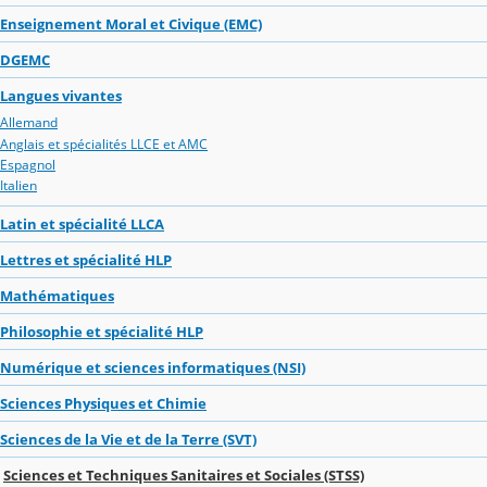
Enseignement Moral et Civique (EMC)
DGEMC
Langues vivantes
Allemand
Anglais et spécialités LLCE et AMC
Espagnol
Italien
Latin et spécialité LLCA
Lettres et spécialité HLP
Mathématiques
Philosophie et spécialité HLP
Numérique et sciences informatiques (NSI)
Sciences Physiques et Chimie
Sciences de la Vie et de la Terre (SVT)
Sciences et Techniques Sanitaires et Sociales (STSS)