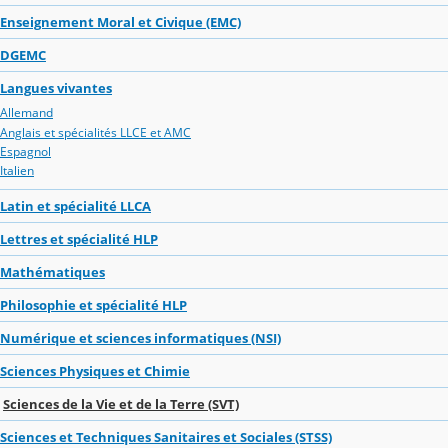
Enseignement Moral et Civique (EMC)
DGEMC
Langues vivantes
Allemand
Anglais et spécialités LLCE et AMC
Espagnol
Italien
Latin et spécialité LLCA
Lettres et spécialité HLP
Mathématiques
Philosophie et spécialité HLP
Numérique et sciences informatiques (NSI)
Sciences Physiques et Chimie
Sciences de la Vie et de la Terre (SVT)
Sciences et Techniques Sanitaires et Sociales (STSS)