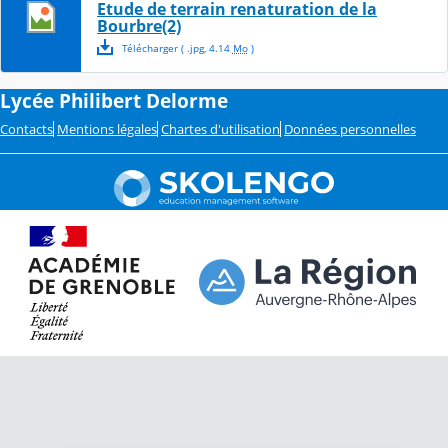
Etude de terrain renaturation de la
Bourbre(2)
Télécharger
( .
jpg
,
4.14
Mo
)
Lycée Philibert Delorme
Contacts
Mentions légales
Chartes d'utilisation
Données personnelles