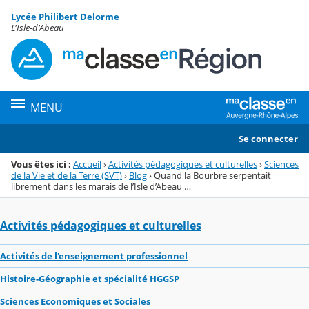
Panneau de gestion des cookies
Lycée Philibert Delorme
Menu de la rubrique
Contenu
L'Isle-d'Abeau
MENU
Se connecter
Vous êtes ici :
Accueil
›
Activités pédagogiques et culturelles
›
Sciences
de la Vie et de la Terre (SVT)
›
Blog
›
Quand la Bourbre serpentait
librement dans les marais de l’Isle d’Abeau …
Activités pédagogiques et culturelles
Activités de l'enseignement professionnel
Histoire-Géographie et spécialité HGGSP
Sciences Economiques et Sociales