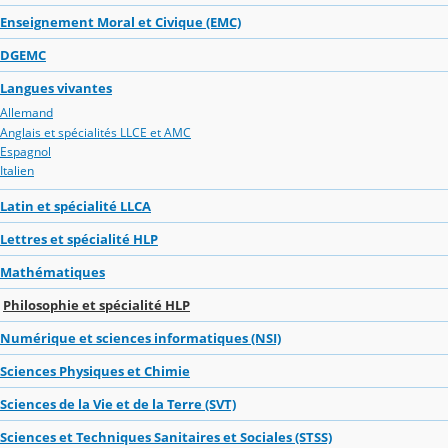
Enseignement Moral et Civique (EMC)
DGEMC
Langues vivantes
Allemand
Anglais et spécialités LLCE et AMC
Espagnol
Italien
Latin et spécialité LLCA
Lettres et spécialité HLP
Mathématiques
Philosophie et spécialité HLP
Numérique et sciences informatiques (NSI)
Sciences Physiques et Chimie
Sciences de la Vie et de la Terre (SVT)
Sciences et Techniques Sanitaires et Sociales (STSS)