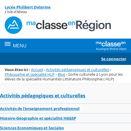
Panneau de gestion des cookies
Lycée Philibert Delorme
Menu de la rubrique
Contenu
L'Isle-d'Abeau
MENU
Se connecter
Vous êtes ici :
Accueil
›
Activités pédagogiques et culturelles
›
Philosophie et spécialité HLP
›
Blog
›
Sortie culturelle à Lyon pour les
élèves de la spécialité Humanités Littérature Philosophie ( HLP)
Activités pédagogiques et culturelles
Activités de l'enseignement professionnel
Histoire-Géographie et spécialité HGGSP
Sciences Economiques et Sociales