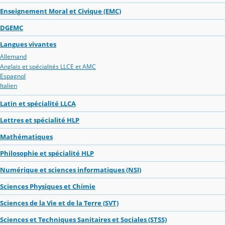
Enseignement Moral et Civique (EMC)
DGEMC
Langues vivantes
Allemand
Anglais et spécialités LLCE et AMC
Espagnol
Italien
Latin et spécialité LLCA
Lettres et spécialité HLP
Mathématiques
Philosophie et spécialité HLP
Numérique et sciences informatiques (NSI)
Sciences Physiques et Chimie
Sciences de la Vie et de la Terre (SVT)
Sciences et Techniques Sanitaires et Sociales (STSS)