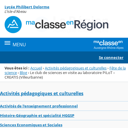
Panneau de gestion des cookies
Lycée Philibert Delorme
Menu de la rubrique
Contenu
L'Isle-d'Abeau
MENU
Se connecter
Vous êtes ici :
Accueil
›
Activités pédagogiques et culturelles
›
Fête de la
science
›
Blog
›
Le club de sciences en visite au laboratoire PILoT –
CREATIS (Villeurbanne)
Activités pédagogiques et culturelles
Activités de l'enseignement professionnel
Histoire-Géographie et spécialité HGGSP
Sciences Economiques et Sociales