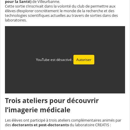
pour la Santé)
de Villeurbanne.
Cette sortie s’inscrivait dans la volonté du club de permettre aux
élèves d’explorer concrètement le monde de la recherche et des
technologies scientifiques actuelles au travers de sorties dans des
laboratoires.
YouTube est désactivé.
Autoriser
Trois ateliers pour découvrir
l’imagerie médicale
Les élèves ont participé à trois ateliers complémentaires animés par
des
doctorants et post-doctorants
du laboratoire CREATIS :