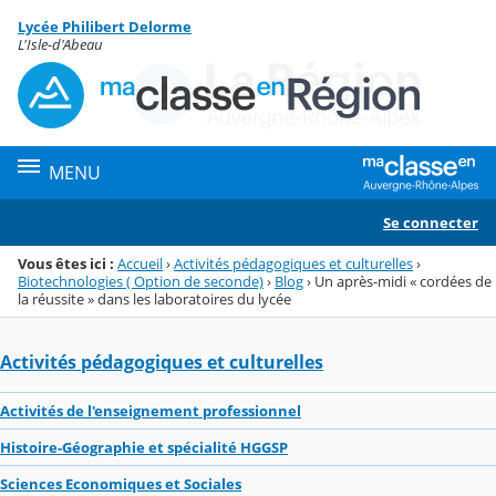
Panneau de gestion des cookies
Lycée Philibert Delorme
Menu de la rubrique
Contenu
L'Isle-d'Abeau
MENU
Se connecter
Vous êtes ici :
Accueil
›
Activités pédagogiques et culturelles
›
Biotechnologies ( Option de seconde)
›
Blog
›
Un après-midi « cordées de
la réussite » dans les laboratoires du lycée
Activités pédagogiques et culturelles
Activités de l'enseignement professionnel
Histoire-Géographie et spécialité HGGSP
Sciences Economiques et Sociales