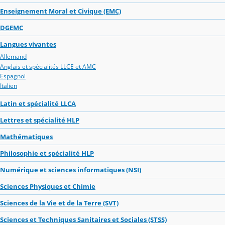
Enseignement Moral et Civique (EMC)
DGEMC
Langues vivantes
Allemand
Anglais et spécialités LLCE et AMC
Espagnol
Italien
Latin et spécialité LLCA
Lettres et spécialité HLP
Mathématiques
Philosophie et spécialité HLP
Numérique et sciences informatiques (NSI)
Sciences Physiques et Chimie
Sciences de la Vie et de la Terre (SVT)
Sciences et Techniques Sanitaires et Sociales (STSS)