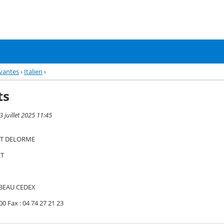
vantes
›
Italien
›
ts
3 juillet 2025 11:45
RT DELORME
RT
’ABEAU CEDEX
 00 Fax : 04 74 27 21 23