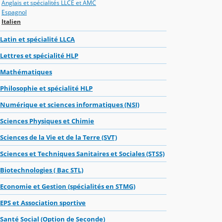
Anglais et spécialités LLCE et AMC
Espagnol
Italien
Latin et spécialité LLCA
Lettres et spécialité HLP
Mathématiques
Philosophie et spécialité HLP
Numérique et sciences informatiques (NSI)
Sciences Physiques et Chimie
Sciences de la Vie et de la Terre (SVT)
Sciences et Techniques Sanitaires et Sociales (STSS)
Biotechnologies ( Bac STL)
Economie et Gestion (spécialités en STMG)
EPS et Association sportive
Santé Social (Option de Seconde)