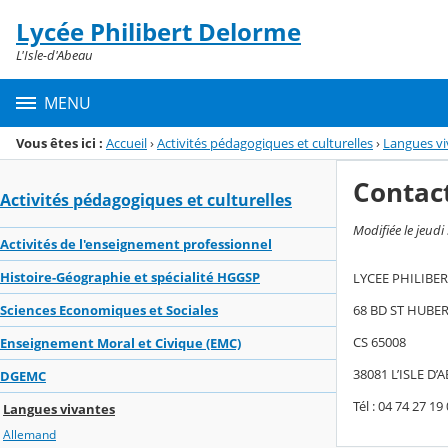
Panneau de gestion des cookies
Lycée Philibert Delorme
Menu de la rubrique
Contenu
L'Isle-d'Abeau
MENU
Vous êtes ici :
Accueil
›
Activités pédagogiques et culturelles
›
Langues vi
Contac
Activités pédagogiques et culturelles
Modifiée le jeudi 
Activités de l'enseignement professionnel
Histoire-Géographie et spécialité HGGSP
LYCEE PHILIBE
68 BD ST HUBE
Sciences Economiques et Sociales
CS 65008
Enseignement Moral et Civique (EMC)
38081 L’ISLE D
DGEMC
Tél : 04 74 27 19
Langues vivantes
Allemand