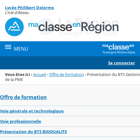
Panneau de gestion des cookies
Lycée Philibert Delorme
Menu de la rubrique
Contenu
L'Isle-d'Abeau
MENU
Se connecter
Vous êtes ici :
Accueil
›
Offre de formation
›
Présentation du BTS Gestion
de la PME
Offre de formation
Voie générale et technologique
Voie professionnelle
Présentation du BTS BIOQUALITE