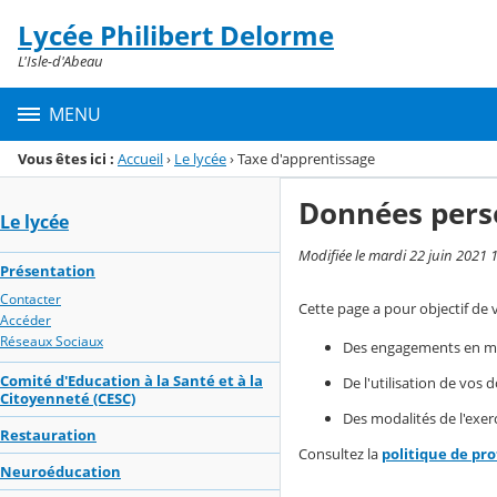
Panneau de gestion des cookies
Lycée Philibert Delorme
Menu de la rubrique
Contenu
L'Isle-d'Abeau
MENU
Vous êtes ici :
Accueil
›
Le lycée
›
Taxe d'apprentissage
Données pers
Le lycée
Modifiée le mardi 22 juin 2021 
Présentation
Contacter
Cette page a pour objectif de 
Accéder
Réseaux Sociaux
Des engagements en mat
Comité d'Education à la Santé et à la
De l'utilisation de vos
Citoyenneté (CESC)
Des modalités de l'exerc
Restauration
Consultez la
politique de pr
Neuroéducation