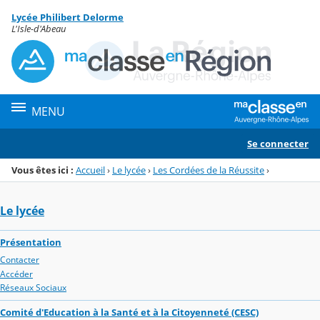
Panneau de gestion des cookies
Lycée Philibert Delorme
Menu de la rubrique
Contenu
L'Isle-d'Abeau
MENU
Se connecter
Vous êtes ici :
Accueil
›
Le lycée
›
Les Cordées de la Réussite
›
Le lycée
Présentation
Contacter
Accéder
Réseaux Sociaux
Comité d'Education à la Santé et à la Citoyenneté (CESC)