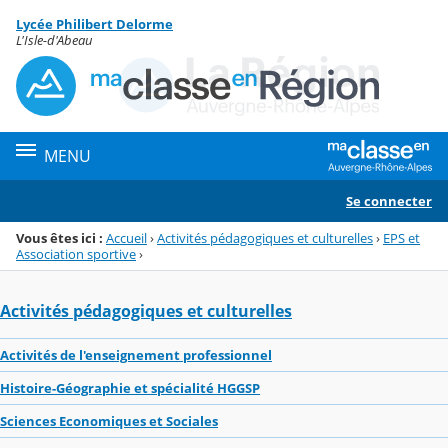
Panneau de gestion des cookies
Lycée Philibert Delorme
Menu de la rubrique
Contenu
L'Isle-d'Abeau
MENU
Se connecter
Vous êtes ici :
Accueil
›
Activités pédagogiques et culturelles
›
EPS et
Association sportive
›
Activités pédagogiques et culturelles
Activités de l'enseignement professionnel
Histoire-Géographie et spécialité HGGSP
Sciences Economiques et Sociales