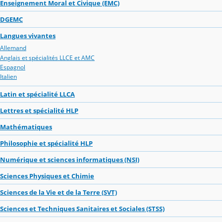
Enseignement Moral et Civique (EMC)
DGEMC
Langues vivantes
Allemand
Anglais et spécialités LLCE et AMC
Espagnol
Italien
Latin et spécialité LLCA
Lettres et spécialité HLP
Mathématiques
Philosophie et spécialité HLP
Numérique et sciences informatiques (NSI)
Sciences Physiques et Chimie
Sciences de la Vie et de la Terre (SVT)
Sciences et Techniques Sanitaires et Sociales (STSS)