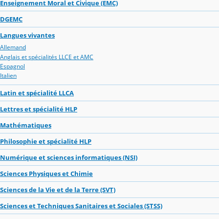
Enseignement Moral et Civique (EMC)
DGEMC
Langues vivantes
Allemand
Anglais et spécialités LLCE et AMC
Espagnol
Italien
Latin et spécialité LLCA
Lettres et spécialité HLP
Mathématiques
Philosophie et spécialité HLP
Numérique et sciences informatiques (NSI)
Sciences Physiques et Chimie
Sciences de la Vie et de la Terre (SVT)
Sciences et Techniques Sanitaires et Sociales (STSS)