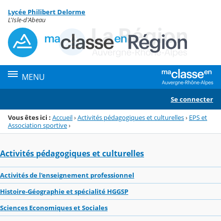
Panneau de gestion des cookies
Lycée Philibert Delorme
Menu de la rubrique
Contenu
L'Isle-d'Abeau
MENU
Se connecter
Vous êtes ici :
Accueil
›
Activités pédagogiques et culturelles
›
EPS et
Association sportive
›
Activités pédagogiques et culturelles
Activités de l'enseignement professionnel
Histoire-Géographie et spécialité HGGSP
Sciences Economiques et Sociales